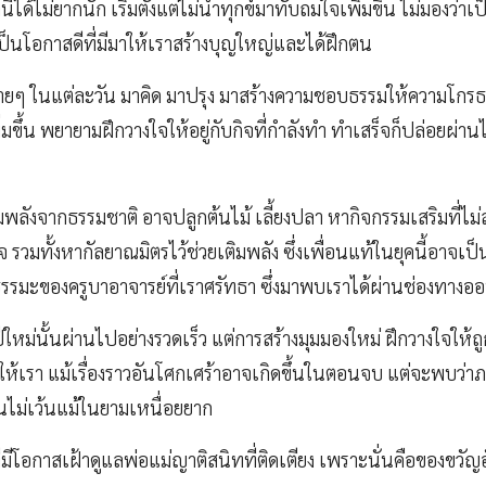
ี้ได้ไม่ยากนัก เริ่มตั้งแต่ไม่นำทุกข์มาทับถมใจเพิ่มขึ้น ไม่มองว่า
่าเป็นโอกาสดีที่มีมาให้เราสร้างบุญใหญ่และได้ฝึกตน
่องร้ายๆ ในแต่ละวัน มาคิด มาปรุง มาสร้างความชอบธรรมให้ความโกร
มขึ้น พยายามฝึกวางใจให้อยู่กับกิจที่กำลังทำ ทำเสร็จก็ปล่อยผ่า
พลังจากธรรมชาติ อาจปลูกต้นไม้ เลี้ยงปลา หากิจกรรมเสริมที่ไม่สร
รวมทั้งหากัลยาณมิตรไว้ช่วยเติมพลัง ซึ่งเพื่อนแท้ในยุคนี้อาจเป็น
ธรรมะของครูบาอาจารย์ที่เราศรัทธา ซึ่งมาพบเราได้ผ่านช่องทางอ
หม่นั้นผ่านไปอย่างรวดเร็ว แต่การสร้างมุมมองใหม่ ฝึกวางใจให้ถูก
ามาให้เรา แม้เรื่องราวอันโศกเศร้าอาจเกิดขึ้นในตอนจบ แต่จะพบว่าภ
็นไม่เว้นแม้ในยามเหนื่อยยาก
่มีโอกาสเฝ้าดูแลพ่อแม่ญาติสนิทที่ติดเตียง เพราะนั่นคือของขวัญอ