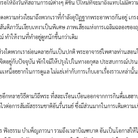
้ารอให้ถึงวันที่สถานการณ์ต่างๆ ดีขึ้น ปีใหม่ที่จะมาถึงแทบไม่มีค
สดงความห่วงใยมาถึงพวกเราที่กำลังอุปัฏฐากพระอาพาธกันอยู่ เกรงว่
ห้สันติภาวันเงียบเหงาเป็นพิเศษ ภาพเสียงแห่งการเฉลิมฉลองของญา
 ทำให้งานที่ทำอยู่ดูหนักขึ้นกว่าเดิม
ะช่วงใดพวกเราผ่อนคลายกันเป็นปกติ พระอาจารย์ไพศาลท่านสอนใ
กจิตอยู่กับปัจจุบัน พักใจมิให้ปรุงไปในทางอกุศล ประสบการณ์ปรน
เหนื่อยยากในการดูแล ไม่แย่เท่ากับการเก็บเอาเรื่องราวเหล่านั้
ยอีกหลายวิธีตามวิถีพระ ที่สละเรือนเบือนออกจากการกินดื่มเฮฮ
ราไวต่อการสัมผัสธรรมชาติอันรื่นรมย์ ซึ่งมีส่วนมากในการเติมความ
ตร ฟังธรรม บำเพ็ญภาวนา รวมถึงเวลาบิณฑบาต อันเป็นโอกาสให้ไ