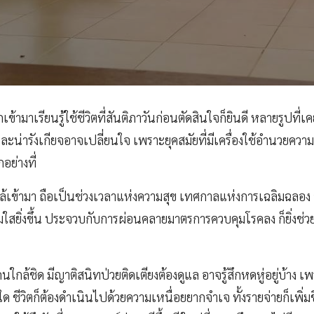
เข้ามาเรียนรู้ใช้ชีวิตที่สันติภาวันก่อนตัดสินใจก็ยินดี หลายรูปที่
่ารังเกียจอาจเปลี่ยนใจ เพราะยุคสมัยที่มีเครื่องใช้อำนวยความส
อย่างที่
ล้เข้ามา ถือเป็นช่วงเวลาแห่งความสุข เทศกาลแห่งการเฉลิมฉลอง
ใสยิ่งขึ้น ประจวบกับการผ่อนคลายมาตรการควบคุมโรคลง ก็ยิ่งช่วยเส
้คนใกล้ชิด มีญาติสนิทป่วยติดเตียงต้องดูแล อาจรู้สึกหดหู่อยู่บ้าง
ด ชีวิตก็ต้องดำเนินไปด้วยความเหนื่อยยากจำเจ ทั้งรายจ่ายก็เพิ่ม