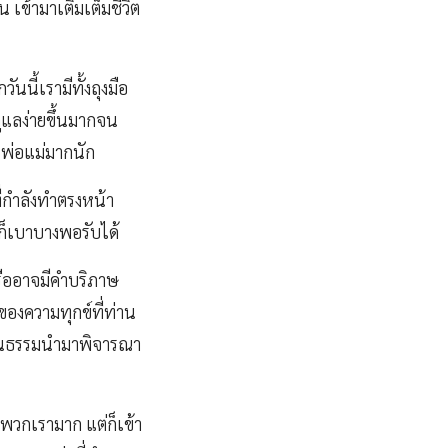
เข้ามาเติมเต็มชีวิต
นนี้เรามีทั้งถุงมือ
ดูแลง่ายขึ้นมากจน
่นพ่อแม่มากนัก
ี่กำลังทำตรงหน้า
้นก็เบาบางพอรับได้
รืออาจมีคำบริภาษ
องความทุกข์ที่ท่าน
้เป็นธรรมนำมาพิจารณา
กพวกเรามาก แต่ก็เข้า