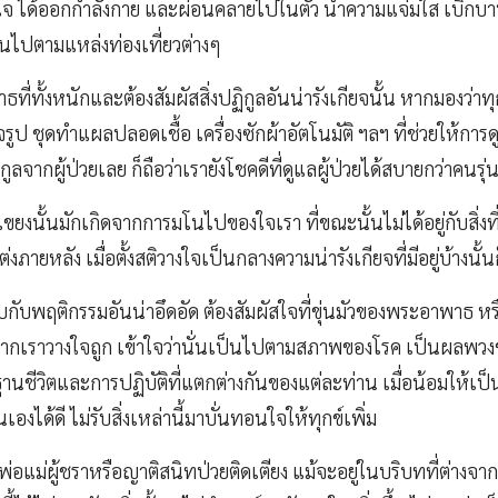
ใจ ได้ออกกำลังกาย และผ่อนคลายไปในตัว นำความแจ่มใส เบิกบาน 
ันไปตามแหล่งท่องเที่ยวต่างๆ
่ทั้งหนักและต้องสัมผัสสิ่งปฏิกูลอันน่ารังเกียจนั้น หากมองว่าทุกวั
รูป ชุดทำแผลปลอดเชื้อ เครื่องซักผ้าอัตโนมัติ ฯลฯ ที่ช่วยให้การ
ิกูลจากผู้ป่วยเลย ก็ถือว่าเรายังโชคดีที่ดูแลผู้ป่วยได้สบายกว่าคนรุ
แขยงนั้นมักเกิดจากการมโนไปของใจเรา ที่ขณะนั้นไม่ได้อยู่กับสิ่งท
่งภายหลัง เมื่อตั้งสติวางใจเป็นกลางความน่ารังเกียจที่มีอยู่บ้างนั
บกับพฤติกรรมอันน่าอึดอัด ต้องสัมผัสใจที่ขุ่นมัวของพระอาพาธ ห
กเราวางใจถูก เข้าใจว่านั่นเป็นไปตามสภาพของโรค เป็นผลพวงข
้นฐานชีวิตและการปฏิบัติที่แตกต่างกันของแต่ละท่าน เมื่อน้อมให
องได้ดี ไม่รับสิ่งเหล่านี้มาบั่นทอนใจให้ทุกข์เพิ่ม
พ่อแม่ผู้ชราหรือญาติสนิทป่วยติดเตียง แม้จะอยู่ในบริบทที่ต่างจา