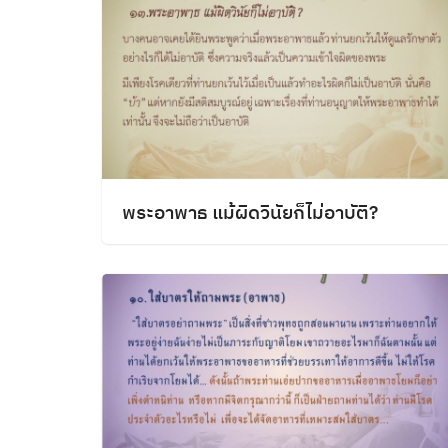
พระอาพาธ แม้ผิดวินัยก็ไม่อาบัติ?