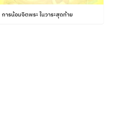
การน้อมจิตพระ ในวาระสุดท้าย