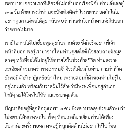
พยาบาลบอกว่าแรกทีเดียวยังไม่กล้าบอกเรื่องนี้กับท่าน ลังเลอยู่
๒-๓ วัน ด้วยเกรงว่าท่านจะน้อยใจคิดว่าโรงพยาบาลผลักไสไม่
อยากดูแล แต่พอได้คุย กลับพบว่าท่านสนใจหน้าตาแจ่มใสบอก
ว่าอยากไปมาก
เรามีโอกาสได้ไปเยี่ยมพูดคุยกับท่านด้วย ซึ่งก็จริงอย่างที่เจ้า
หน้าที่บอก พอรู้เรามาจากไหนท่านดูสดใสตั้งใจสอบถามข้อมูล
ต่างๆ หวังที่จะได้ไปอยู่ให้สบายใจในช่วงท้ายชีวิต ท่านลงราย
ละเอียดถึงขนาดว่าทางเราห่มผ้าจีวรสีเดียวกับท่าน ถามว่าที่วัด
ยังพอมีผ้าสังฆาฏิเหลือบ้างไหม เพราะตอนนี้ผ้าของท่านไม่รู้ไป
อยู่ไหนแล้ว พร้อมกับวาดฝันไว้ด้วยว่ามีพระเพื่อนอยู่อำเภอ
ใกล้ๆ จะได้โทรไปให้ท่านแวะมาคุยด้วย
ปัญหาติดอยู่ที่ลูกที่กรุงเทพฯ ๒ คน ซึ่งพยาบาลคุยด้วยแล้วพบว่า
ไม่อยากให้หลวงพ่อไป ทั้งๆ ที่ตนเองก็มาเยี่ยมท่านได้เพียง
สัปดาห์ละครั้ง พอหลวงพ่อรู้ว่าลูกคัดค้านไม่อยากให้ไปก็ขอ