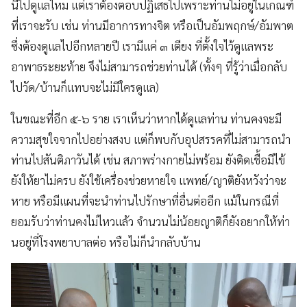
นี้ไปดูแลไหม แต่เราต้องตอบปฏิเสธไปเพราะท่านไม่อยู่ในเกณฑ์
ที่เราจะรับ เช่น ท่านมีอาการทางจิต หรือเป็นอัมพฤกษ์/อัมพาต
ซึ่งต้องดูแลไปอีกหลายปี เรามีแค่ ๓ เตียง ที่ตั้งใจไว้ดูแลพระ
อาพาธระยะท้าย จึงไม่สามารถช่วยท่านได้ (ทั้งๆ ที่รู้ว่าเมื่อกลับ
ไปวัด/บ้านก็แทบจะไม่มีใครดูแล)
ในขณะที่อีก ๕-๖ ราย เราเห็นว่าหากได้ดูแลท่าน ท่านคงจะมี
ความสุขใจจากไปอย่างสงบ แต่ก็พบกับอุปสรรคที่ไม่สามารถนำ
ท่านไปสันติภาวันได้ เช่น สภาพร่างกายไม่พร้อม ยังติดเชื้อมีไข้
ยังให้ยาไม่ครบ ยังใช้เครื่องช่วยหายใจ แพทย์/ญาติยังหวังว่าจะ
หาย หรือมีแผนที่จะนำท่านไปรักษาที่อื่นต่ออีก แม้ในกรณีที่
ยอมรับว่าท่านคงไม่ไหวแล้ว จำนวนไม่น้อยญาติก็ยังอยากให้ท่า
นอยู่ที่โรงพยาบาลต่อ หรือไม่ก็นำกลับบ้าน