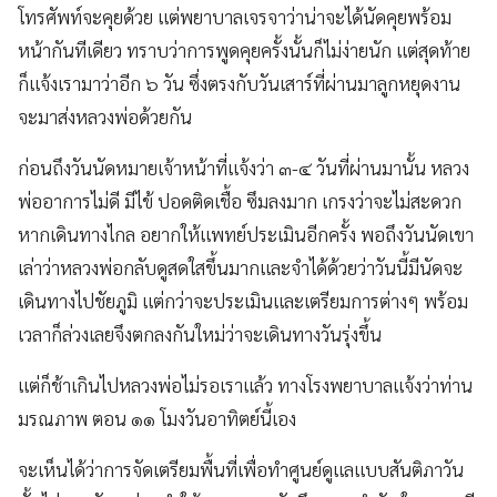
โทรศัพท์จะคุยด้วย แต่พยาบาลเจรจาว่าน่าจะได้นัดคุยพร้อม
หน้ากันทีเดียว ทราบว่าการพูดคุยครั้งนั้นก็ไม่ง่ายนัก แต่สุดท้าย
ก็แจ้งเรามาว่าอีก ๖ วัน ซึ่งตรงกับวันเสาร์ที่ผ่านมาลูกหยุดงาน
จะมาส่งหลวงพ่อด้วยกัน
ก่อนถึงวันนัดหมายเจ้าหน้าที่แจ้งว่า ๓-๔ วันที่ผ่านมานั้น หลวง
พ่ออาการไม่ดี มีไข้ ปอดติดเชื้อ ซึมลงมาก เกรงว่าจะไม่สะดวก
หากเดินทางไกล อยากให้แพทย์ประเมินอีกครั้ง พอถึงวันนัดเขา
เล่าว่าหลวงพ่อกลับดูสดใสขึ้นมากและจำได้ด้วยว่าวันนี้มีนัดจะ
เดินทางไปชัยภูมิ แต่กว่าจะประเมินและเตรียมการต่างๆ พร้อม
เวลาก็ล่วงเลยจึงตกลงกันใหม่ว่าจะเดินทางวันรุ่งขึ้น
แต่ก็ช้าเกินไปหลวงพ่อไม่รอเราแล้ว ทางโรงพยาบาลแจ้งว่าท่าน
มรณภาพ ตอน ๑๑ โมงวันอาทิตย์นี้เอง
จะเห็นได้ว่าการจัดเตรียมพื้นที่เพื่อทำศูนย์ดูแลแบบสันติภาวัน