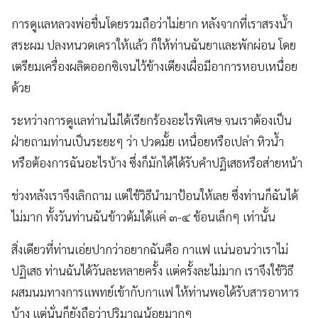
การดูแลหลวงพ่อชื่นโดยรวมถือว่าไม่ยาก หลังจากที่เราสรงน้ำ
สระผม ปลงหนวดเคราให้แล้ว ก็ให้ท่านฉันยาและพักผ่อน โดย
เตรียมเครื่องผลิตออกซิเจนไว้ข้างเตียงเผื่อมีอาการหอบเหนื่อย
ด้วย
ระหว่างการดูแลท่านไม่ได้เรียกร้องอะไรพิเศษ จนเราต้องเป็น
ฝ่ายถามท่านเป็นระยะๆ ว่า ปวดมั้ย เหนื่อยหรือเปล่า หิวน้ำ
หรือต้องการฉันอะไรบ้าง ซึ่งก็มักได้ได้รับคำปฏิเสธหรือส่ายหน้า
ช่วงหลังเราจึงเลิกถาม แต่ใช้วิธีนำมาป้อนให้เลย ซึ่งท่านก็ฉันได้
ไม่มาก ทั้งวันท่านฉันข้าวต้มได้แค่ ๓-๔ ช้อนเล็กๆ เท่านั้น
สิ่งเดียวที่ท่านเอ่ยปากว่าอยากฉันคือ กาแฟ แน่นอนว่าเราไม่
ปฏิเสธ ท่านฉันได้วันละหลายครั้ง แต่ครั้งละไม่มาก เราจึงใช้วิธี
ผสมนมทางการแพทย์เข้ากับกาแฟ ให้ท่านพอได้รับสารอาหาร
บ้าง แต่นั่นก็ยังถือว่าปริมาณน้อยมากๆ