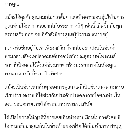
การดูแล
แม้จะได้คุยกับคุณหมอในช่วงสั้นๆ แต่สร้างความอบอุ่นใจในการ
ดูแลท่านได้มาก จนอยากให้บรรยากาศดีๆ เช่นนี้ เกิดขึ้นกับทุก
ครอบครัว ทุกๆ จุด ที่กำลังมีการดูแลผู้ป่วยระยะท้ายอยู่
หลวงพ่อชื่นอยู่กับเราเพียง ๕ วัน ก็จากไปอย่างสงบในช่วงค่ำ
ท่ามกลางเสียงเทปสวดมนต์บทอนัตลักขณสูตร บทโพชฌงค์
ฯลฯ ที่เปิดคลอไว้ตั้งแต่ช่วงสายๆ สร้างบรรยากาศในห้องดูแล
พระอาพาธวันนี้สงบเป็นพิเศษ
แม้จะเป็นช่วงเวลาสั้นๆ ของการดูแล แต่ก็เป็นช่วงแห่งความสงบ
เรียบง่าย งดงาม ที่ได้ช่วยกันประคับประคองกายใจของท่านให้
สงบ ผ่อนคลาย ภายใต้กรอบแห่งพระธรรมวินัย
ได้เปิดโอกาสให้ญาติที่อาจเคยเหินห่างตามเงื่อนไขทางสังคม มี
โอกาสกลับมาดูแลกันในช่วงท้ายของชีวิต ได้เป็นเจ้าภาพทำบุญ