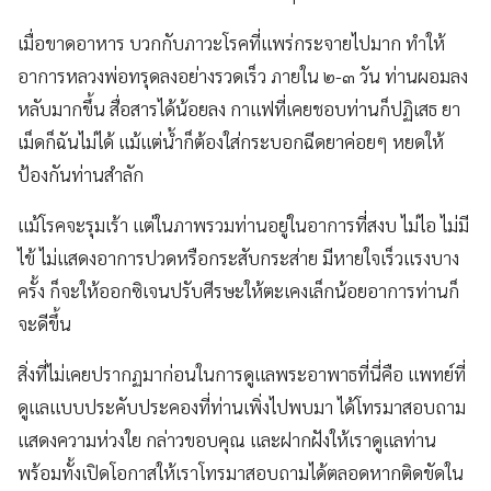
เมื่อขาดอาหาร บวกกับภาวะโรคที่แพร่กระจายไปมาก ทำให้
อาการหลวงพ่อทรุดลงอย่างรวดเร็ว ภายใน ๒-๓ วัน ท่านผอมลง
หลับมากขึ้น สื่อสารได้น้อยลง กาแฟที่เคยชอบท่านก็ปฏิเสธ ยา
เม็ดก็ฉันไม่ได้ แม้แต่น้ำก็ต้องใส่กระบอกฉีดยาค่อยๆ หยดให้
ป้องกันท่านสำลัก
แม้โรคจะรุมเร้า แต่ในภาพรวมท่านอยู่ในอาการที่สงบ ไม่ไอ ไม่มี
ไข้ ไม่แสดงอาการปวดหรือกระสับกระส่าย มีหายใจเร็วแรงบาง
ครั้ง ก็จะให้ออกซิเจนปรับศีรษะให้ตะเคงเล็กน้อยอาการท่านก็
จะดีขึ้น
สิ่งที่ไม่เคยปรากฏมาก่อนในการดูแลพระอาพาธที่นี่คือ แพทย์ที่
ดูแลแบบประคับประคองที่ท่านเพิ่งไปพบมา ได้โทรมาสอบถาม
แสดงความห่วงใย กล่าวขอบคุณ และฝากฝังให้เราดูแลท่าน
พร้อมทั้งเปิดโอกาสให้เราโทรมาสอบถามได้ตลอดหากติดขัดใน