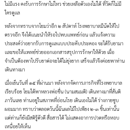
ไม่มีแรง คงรับการรักษาไม่ไหว ช่วยเหลือตัวเองไม่ได้ ที่วัดก็ไม่มี
ใครดูแล
หลังจากทราบจากโยมว่าอีก ๒ สัปดาห์ โรงพยาบาลมีนัดให้ไป
ตรวจอีก จึงได้แนะนำให้รอไปพบแพทย์ก่อน แล้วแจ้งความ
ประสงค์ว่าอยากรับการดูแลแบบประคับประคอง จะได้รับยามา
และขอให้แพทย์ช่วยออกเอกสารสรุปการรักษาให้ด้วย เผื่อ
จำเป็นต้องพาไปรับยาต่อจะได้ไม่ยุ่งยาก เสร็จแล้วจึงค่อยพาท่าน
เดินทางมา
เมื่อเย็นวันที่ ๑๕ ที่ผ่านมา หลังจากจัดการภารกิจที่โรงพยาบาล
เรียบร้อย โยมได้พาหลวงพ่อชื่น (นามสมมติ) เดินทางมาที่สันติ
ภาวันเลย ท่านอยู่ในสภาพที่อ่อนโรย เดินเองไม่ได้ ร่างกายซูบ
ผอมมาก ทราบว่าตลอดวันนี้ฉันผลไม้ไปเพียง ๒-๓ ชิ้นเท่านั้น
แต่ท่านก็ยังมีสติรู้ตัวดี สื่อสารได้ ไม่แสดงอาการปวดหรือหอบ
เหนื่อยให้เห็น