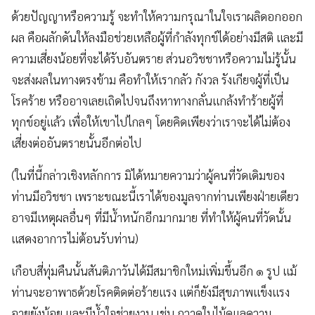
ด้วยปัญญาหรือความรู้ จะทำให้ความกรุณาในใจเราผลิดอกออก
ผล คือผลักดันให้ลงมือช่วยเหลือผู้ที่กำลังทุกข์ได้อย่างมีสติ และมี
ความเสี่ยงน้อยที่จะได้รับอันตราย ส่วนอวิชชาหรือความไม่รู้นั้น
จะส่งผลในทางตรงข้าม คือทำให้เรากลัว กังวล รังเกียจผู้ที่เป็น
โรคร้าย หรืออาจเลยเถิดไปจนถึงหาทางกลั่นแกล้งทำร้ายผู้ที่
ทุกข์อยู่แล้ว เพื่อให้เขาไปไกลๆ โดยคิดเพียงว่าเราจะได้ไม่ต้อง
เสี่ยงต่ออันตรายนั้นอีกต่อไป
(ในที่นี้กล่าวเชิงหลักการ มิได้หมายความว่าผู้คนที่วัดเดิมของ
ท่านมีอวิชชา เพราะขณะนี้เราได้ของมูลจากท่านเพียงฝ่ายเดียว
อาจมีเหตุผลอื่นๆ ที่มีน้ำหนักอีกมากมาย ที่ทำให้ผู้คนที่วัดนั้น
แสดงอาการไม่ต้อนรับท่าน)
เกือบสี่ทุ่มคืนนั้นสันติภาวันได้มีสมาชิกใหม่เพิ่มขึ้นอีก ๑ รูป แม้
ท่านจะอาพาธด้วยโรคติดต่อร้ายแรง แต่ก็ยังมีสุขภาพแข็งแรง
อายุยังน้อย และมีน้ำใจช่วยงาน เช่น กวาดใบไม้ดูแลความ