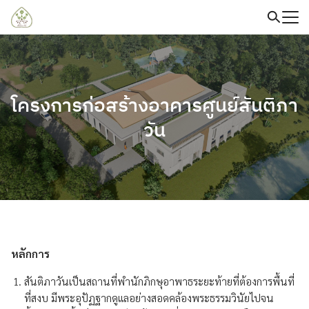
Skip
to
content
Search
for:
โครงการก่อสร้างอาคารศูนย์สันติภา
วัน
หลักการ
สันติภาวันเป็นสถานที่พำนักภิกษุอาพาธระยะท้ายที่ต้องการพื้นที่
ที่สงบ มีพระอุปัฏฐากดูแลอย่างสอดคล้องพระธรรมวินัยไปจน