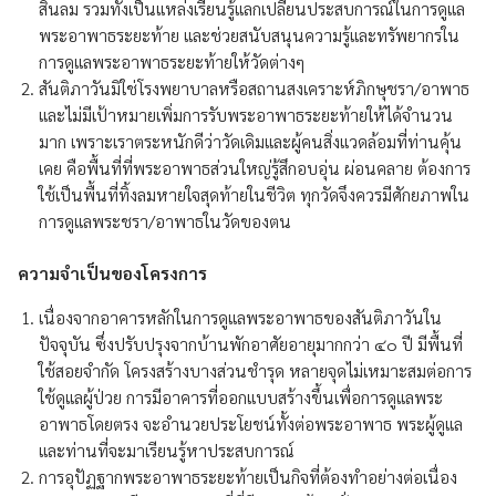
สิ้นลม รวมทั้งเป็นแหล่งเรียนรู้แลกเปลี่ยนประสบการณ์ในการดูแล
พระอาพาธระยะท้าย และช่วยสนับสนุนความรู้และทรัพยากรใน
การดูแลพระอาพาธระยะท้ายให้วัดต่างๆ
สันติภาวันมิใช่โรงพยาบาลหรือสถานสงเคราะห์ภิกษุชรา/อาพาธ
และไม่มีเป้าหมายเพิ่มการรับพระอาพาธระยะท้ายให้ได้จำนวน
มาก เพราะเราตระหนักดีว่าวัดเดิมและผู้คนสิ่งแวดล้อมที่ท่านคุ้น
เคย คือพื้นที่ที่พระอาพาธส่วนใหญ่รู้สึกอบอุ่น ผ่อนคลาย ต้องการ
ใช้เป็นพื้นที่ทิ้งลมหายใจสุดท้ายในชีวิต ทุกวัดจึงควรมีศักยภาพใน
การดูแลพระชรา/อาพาธในวัดของตน
ความจำเป็นของโครงการ
เนื่องจากอาคารหลักในการดูแลพระอาพาธของสันติภาวันใน
ปัจจุบัน ซึ่งปรับปรุงจากบ้านพักอาศัยอายุมากกว่า ๔๐ ปี มีพื้นที่
ใช้สอยจำกัด โครงสร้างบางส่วนชำรุด หลายจุดไม่เหมาะสมต่อการ
ใช้ดูแลผู้ป่วย การมีอาคารที่ออกแบบสร้างขึ้นเพื่อการดูแลพระ
อาพาธโดยตรง จะอำนวยประโยชน์ทั้งต่อพระอาพาธ พระผู้ดูแล
และท่านที่จะมาเรียนรู้หาประสบการณ์
การอุปัฏฐากพระอาพาธระยะท้ายเป็นกิจที่ต้องทำอย่างต่อเนื่อง