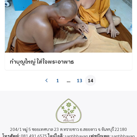
ทำบุญใหญ่ ใส่ใจพระอาพาธ
1
…
13
14
204/1 หมู่ 5 ซอยเทศบาล 23 ต.ทรายขาว อ.สอยดาว จ.จันทบุรี 22180
โทรศัพท์:
081 491 6575
ไลน์ไอดี:
santibhavan
เฟซบุ๊กเพจ:
santibhavan