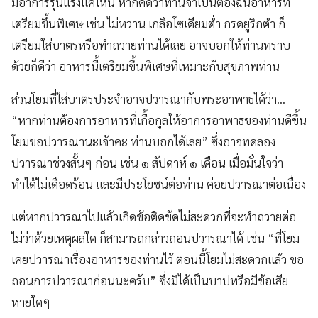
มีอาการรุนแรงแค่ไหน หากคิดว่าท่านจำเป็นต้องฉันอาหารที่
เตรียมขึ้นพิเศษ เช่น ไม่หวาน เกลือโซเดียมต่ำ กรดยูริกต่ำ ก็
เตรียมใส่บาตรหรือทำถวายท่านได้เลย อาจบอกให้ท่านทราบ
ด้วยก็ดีว่า อาหารนี้เตรียมขึ้นพิเศษที่เหมาะกับสุขภาพท่าน
ส่วนโยมที่ใส่บาตรประจำอาจปวารณากับพระอาพาธได้ว่า…
“หากท่านต้องการอาหารที่เกื้อกูลให้อาการอาพาธของท่านดีขึ้น
โยมขอปวารณานะเจ้าคะ ท่านบอกได้เลย” ซึ่งอาจทดลอง
ปวารณาช่วงสั้นๆ ก่อน เช่น ๑ สัปดาห์ ๑ เดือน เมื่อมั่นใจว่า
ทำได้ไม่เดือดร้อน และมีประโยชน์ต่อท่าน ค่อยปวารณาต่อเนื่อง
แต่หากปวารณาไปแล้วเกิดข้อติดขัดไม่สะดวกที่จะทำถวายต่อ
ไม่ว่าด้วยเหตุผลใด ก็สามารถกล่าวถอนปวารณาได้ เช่น “ที่โยม
เคยปวารณาเรื่องอาหารของท่านไว้ ตอนนี้โยมไม่สะดวกแล้ว ขอ
ถอนการปวารณาก่อนนะครับ” ซึ่งมิได้เป็นบาปหรือมีข้อเสีย
หายใดๆ